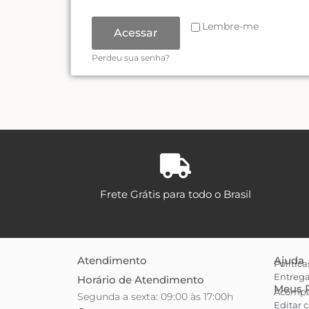
Lembre-me
Acessar
Perdeu sua senha?
Frete Grátis para todo o Brasil
Atendimento
Ajuda
Polític
Entrega
Horário de Atendimento
Meus 
Acompa
Segunda a sexta: 09:00 às 17:00h
Editar 