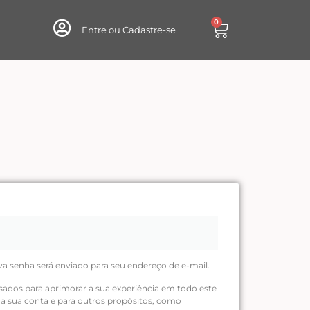
0
Entre ou Cadastre-se
va senha será enviado para seu endereço de e-mail.
sados para aprimorar a sua experiência em todo este
o a sua conta e para outros propósitos, como