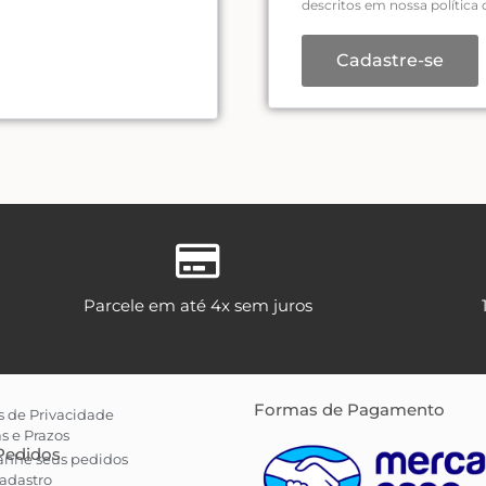
descritos em nossa
política
Cadastre-se
Parcele em até 4x sem juros
Formas de Pagamento
as de Privacidade
s e Prazos
Pedidos
nhe seus pedidos
cadastro